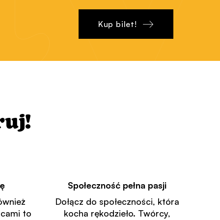
t
y
Kup bilet!
uj!
ję
Społeczność pełna pasji
również
Dołącz do społeczności, która
rcami to
kocha rękodzieło. Twórcy,