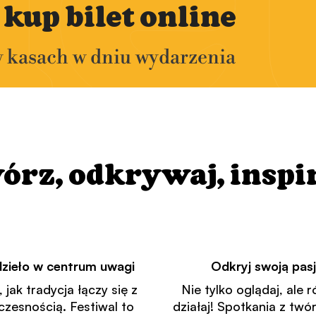
l
e
 kup bilet online
w kasach w dniu wydarzenia
órz, odkrywaj, inspir
zieło w centrum uwagi
Odkryj swoją pas
 jak tradycja łączy się z
Nie tylko oglądaj, ale 
zesnością. Festiwal to
działaj! Spotkania z twó