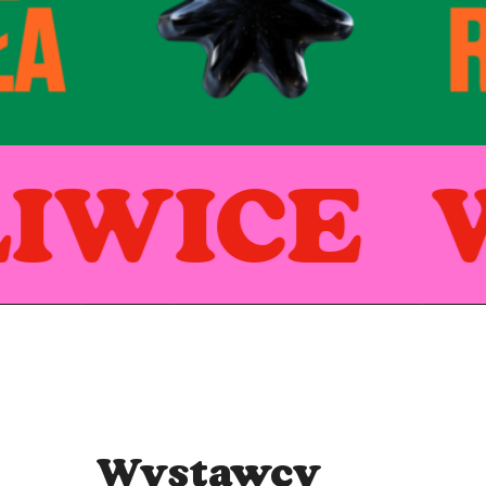
“
IWICE 
Wystawcy