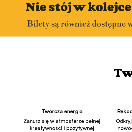
b
i
Nie stój w kolejce
Bilety są również dostępne 
Tw
Twórcza energia
Rękod
Zanurz się w atmosferze pełnej
Odkryj,
kreatywności i pozytywnej
nowoc