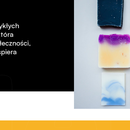
ykłych
która
łeczności,
spiera