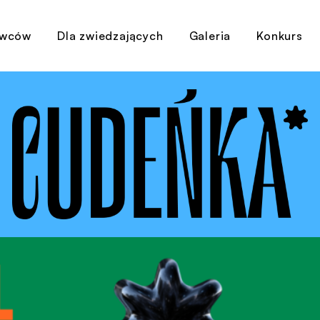
awców
Dla zwiedzających
Galeria
Konkurs