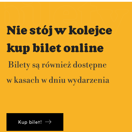
b
i
l
e
t
y
Nie stój w kolejce
kup bilet online
Bilety są również dostępne
w kasach w dniu wydarzenia
Kup bilet!