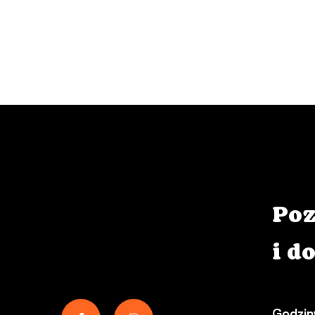
Poz
i d
Godziny