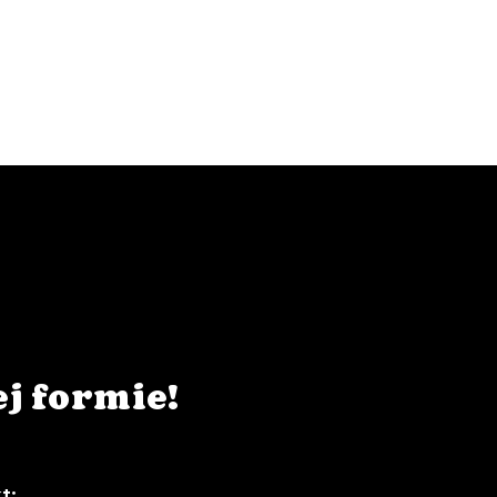
j formie!
t: